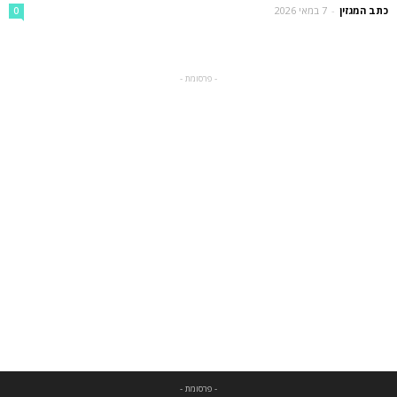
כתב המגזין
-
7 במאי 2026
0
- פרסומת -
- פרסומת -