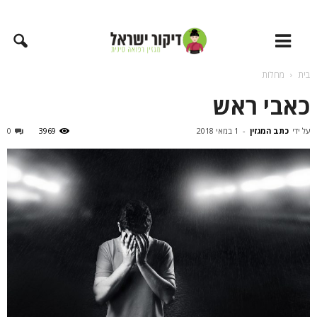
בית
מחלות
כאבי ראש
על ידי
כתב המגזין
-
1 במאי 2018
3969
0