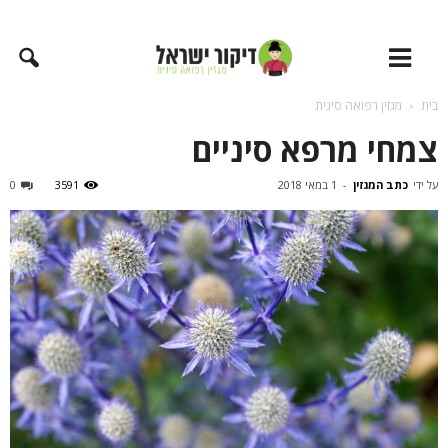
בית
מגזין רפואה סינית
צמחי מרפא סיניים
על ידי
כתב המגזין
-
1 במאי 2018
3591
0