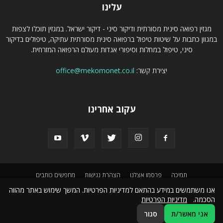
עלינו
מגזין רפואה סינית מסורתית ודיקור סיני - דיקור ישראל. במגזין תוכלו לצפות
במגוון כתבות על שיטות טיפול ברפואה סינית מסורתית עתיקה, טיפולים בדיקור
סיני, טיפול במחלות וסיפורי אגדות מעולם הרפואה המזרחית.
יצירת קשר:
office@mekomonet.co.il
עקוב אחרינו
תמיכה
פרסמו אצלנו
הצהרת נגישות
מחפשים כותבים
אנו משתמשים במידע בהתאם למדיניות הפרטיות. המשך שימוש באתר מהווה
© קבוצת מקומונט :
מגזין אופנה ישראלי
|
אתר כתבות
|
פורטל הלימודים של ישראל
|
הסכמה.
מדיניות הפרטיות
בלוג שיווק באינטרנט
|
מגזין צרכנות נבונה
|
אינדקס נדל"ן
|
מגזין צרכנות ישראלית
|
מגזין תיירות ונופש
|
מגזין סלולרי
|
מגזין ספורט ואורח חיים ספורטיבי
|
מגזין רכב שטח
|
אני מאשר/ת
סגור
מגזין משפחה וזוגיות
|
פורטל אומנויות לחימה של ישראל
|
פורטל הדברה