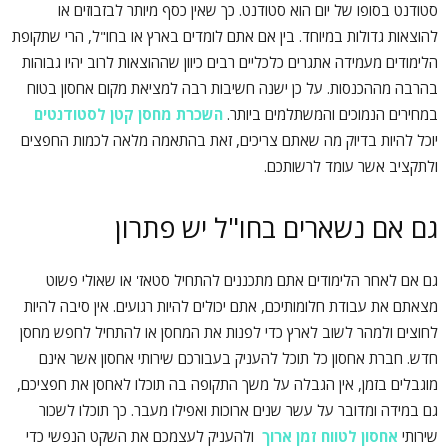
סטודנט בסופו של יום הוא סטודנט. כך שאין כסף מיותר לבזבוזים או
להוצאות גדולות במיוחד. בין אם אתם לומדים בארץ או בחו"ל, הרי שתקופת
הלימודים מעמידה אתגרים כלכליים רבים כיוון שההוצאות לרוב יהיו גבוהות
בהרבה מההכנסות. על כן ישנה חשיבות רבה למציאת מקום אחסון בטוח
במחירים הנמוכים והמשתלמים ביותר.
השכרת מחסן קטן לסטודנטים
יוכל להיות בדיוק מה שאתם צריכים, זאת בהתאמה מלאה לכמות החפצים
ולתקציב אשר עומד לרשותכם.
גם אם נשארים בחו"ל יש פתרון
גם אם לאחר הלימודים אתם מתכננים להתחיל סטאז' או שאולי פשוט
מצאתם את עבודת חלומותיכם, אתם יכולים להיות רגועים. אין סיבה להיות
לחוצים ולמהר לשוב לארץ כדי לפנות את המחסן או להתחיל לחפש מחסן
חדש. חברת אחסון כל תוכל להעניק בעבורכם שירותי אחסון אשר אינם
מוגבלים בזמן, אין הגבלה על משך התקופה בה תוכלו לאחסן את חפציכם,
גם במידה ומדובר על עשר שנים ארוכות ואפילו מעבר. כך תוכלו לשכור
שירותי
אחסון לטווח זמן ארוך
ולהעניק לעצמכם את השקט הנפשי כדי