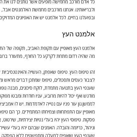
כל אדם מורכב מחמישה מופעים אשר נותנים לנו את הכ
ולבריאותינו. אנחנו מורכבים מחמשת האלמנטים אבל, תמ
ובפועלנו בחיים. לכל אלמנט יש את האפיונים המדויקים
אלמנט העץ
אלמנט העץ מאופיין עם תקופת האביב, תקופה של התח
מה שהיה רדום מתחת לקרקע כל החורף, מתעורר ברוב 
זהו טיפוס העץ. טיפוס שאפתן, העשייה והאינטנסיביות שב
לצבור כעסים ותסכולים, טיפוס שמתכן דברים מראש ומ
שענפי העץ בתנועה מתמדת, לוקח סיכונים, מבנה גופו אר
מודגש ואף יכול להיות מרובע, עניו חודרות ומבטו מפוקס,
לממשן.גון עור פניו עם נטייה לאדמדמות .יש לו אמביצ
מאופיין עם התפתחותו וצמיחתו המתמידים. כך הם טיפ
פסקות. טיפוסי העץ יהיו בעלי נטיות יצירתיות, שירטוט, 
וניהול, כריזמה והובלה. האמנים שבהם יהיו בעלי עשייה
שענפי העץ שואפים למעלה ומתפשטים ללא הפסקה אך,