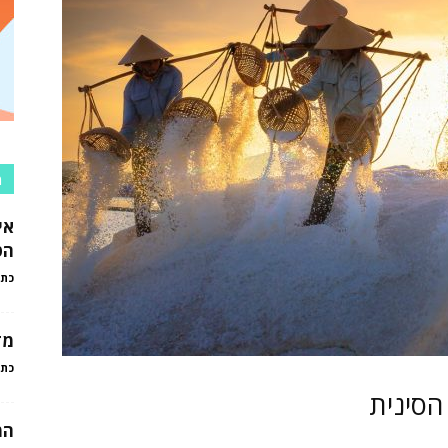
מ
אי
הט
כתב
מד
כתב
הסינית
המ