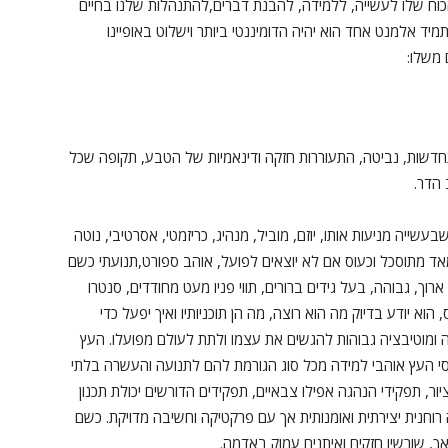
וח שלו לעשייה, ללמידה, להבנת דברים,להתנהלות שלנו בחיים
יד אלמנט אחד הוא יהיה הדומיננטי ביותר וישלוט באופיינו
 משלו:
דשות, נביטה, התעוררות חזקה ודינאמיות של הטבע, תקופה שכל
הדר.
עשייה מניעות אותו, יוזם, מוביל, מנהיג, כריזמטי, אסרטיבי, נוטה
אד מתוסכל וכעוס אם לא יוצאים לפועל, אוהב ספורט,תנועתי כשם
וך, גבוהה, בעל גידים ברורים, תווי פניו מעט מחודדים, סנטרו
 הוא יודע בדיוק מה הוא רוצה, מה הן תוכניותיו ואיך יפעל כדי
יה ומוטיבציה גבוהות להגשים את עצמו ולתת לעולם מפועלו. העץ
וסי העץ אוהבי למידה מכל סוג הגורמת להם לתנועה והעשרה בלתי
ציור, תפקידי הנהגה אפילו צבאיים, תפקידים הדורשים יכולת תכנון
 רוחנית יצירתית ואומנותית אך עם פרקטיקה וחשיבה מדויקת. כשם
 שורשיו חזקים ואיתנים עמוק באדמה.