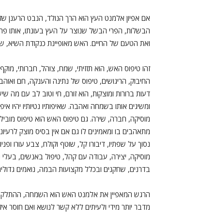
אם אפיון אלמנט העץ הוא הרך הנולד, הנבט הרענן שז
הבשלות, הפרי הבשל שנוצר על העץ בעונתו, אותו פרי 
ואת הטעם של החיים. האש מאופיינת כנקודת השיא, שי
זהו טיפוס האש, הוא תזזיתי, שמח, צוהל, חברותי, מ
החיבוק, הריגושים, טיפוס של נתינה והענקה, חם ואוהב ל
דעות ברורות ומוצקות, הוא זורם, חי וטוב לב עם מה שי
ומשיגים אותו בשמחה ואהבה. שאיפותיו נטיותיו יהיו אי
מוסיקה, חברה, שירה. גם טיפוס האש הוא טיפוס מוביל
מתאהבים בו ומאמינים לו גם אם אין בסיס מוצק לרעיונות
נסוך על שפתיו, דיבורו קל, שוטף וקולח, צבע עורו ופני
מוסיקה, יצירה, עבודה עם קהל, טיפול באנשים, בעלי נ
בדרנים, שחקנים ובכלל מקצועות הבמה, נואמים גדולים,
הרגש המאפיין את אלמנט האש הוא השמחה, ההתלקחות.
מדבר יותר מידי ולעיתים ללא קשר לנושא ואם חוסר איזו