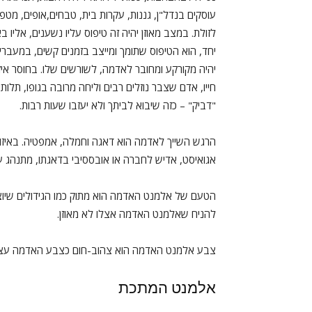
עוסקים בנדל"ן, גננות, עקרות בית, טבחים,אופים, מטפל
לזולת. במצב מאוזן יהיה זה טיפוס עליו נשענים, אליו ב
יחד, הוא הטיפוס שתומך ומייצב בזמנים קשים, במעברי
יהיה מקורקע ומחובר לאדמה, לשורשים שלו. בחוסר אי
חייו, אדם שצבר נוזלים רבים וליחה מרובה בגופו, תלות
"דביק" – כזה שיבוא לביתך ולא יעזבו שעות רבות.
הרגש השייך לאדמה הוא דאגה וחמלה, אמפטיה. באיזון י
אגואיסט, אדיש לחברה או אובססיבי בדאגתו, מתנהג עם
הטעם של אלמנט האדמה הוא מתוק כמו הגידולים שיוצ
להניח שאלמנט האדמה אצלו לא מאוזן.
צבע אלמנט האדמה הוא צהוב-חום כצבע האדמה עצ
אלמנט המתכת