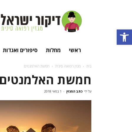
מגזין
רפואה
סינית
פתח סרגל נגישות
מסורתית
ודיקור
סיני
ראשי
מחלות
סיפורים ואגדות
בית
מגזין רפואה סינית
חמשת האלמנטים
חמשת האלמנטים
על ידי
כתב המגזין
-
1 במאי 2018