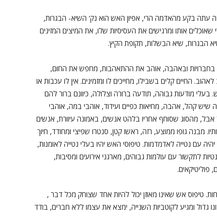
ה עתה בקע מהאדמה הרי, אפיון האש הוא נק' השיא- הבגרות,
שאוכלים אותו ומרגישים את העסיסיות שלו, את המיצים המזינים
א הבגרות, שיא הבשלות, תקופת הקיץ.
וקף בחברויות ובאהבה, אוהב את ההתאהבות, מחפש את החום,
אהוב. החיים קלים בשבילו, מחייכים לו ומזמינים. אין לו עכבות או
ש. בעלי מודעות גבוהה, תודעה ברורה וצלולה, כיוונם ברור להם
פה שיש קהל, אהבה, מחיאות כפיים ועידוד, אוהבי במה, אוהבי
 אבל, מהסוג שסוחף אחריו בלהט אנשים, באמונה עיוורת, אנשים
יו. מבנה גופו ממוצע, רזה, ראשו קטן, סנטרו שפיצי ומחודד, חיוך
ו יהיה עם נטייה לאדמדמות. טיפוסי האש יהיו בעלי נטייה לאומנות,
טיות לתקשור עם עולמות גבוהים, מארגני אירועים ומסיבות,
 פוליטיקאים.
 טיפוס אש שאינו מאוזן יכול להיות אחד שצוחק מכל דבר ,
נו גדול ומגיע לקוטביות השנייה, ימצא את עצמו ללא חברים, בודד