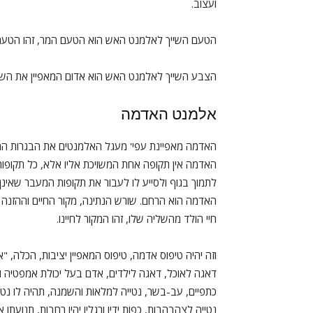
ועצוב.
הטעם השייך לאלמנט האש הוא הטעם המר, זהו הטעם
הצבע השייך לאלמנט האש הוא אדום המאפיין את ה
אלמנט האדמה
האדמה מאפיינת עפי' מעגל האלמנטים את הבגרות המאו
האדמה אין תקופה אחת המשויכת אליו אלא, כל תקופות
לתמוך בגוף ולסייע לו לעבור את תקופות המעבר שאינן
האדמה הוא הרחם. שורש הנתינה, מקור החיים וההזנה ש
חיי הולד מהשליה שלו, זהו המקור לחיינו.
וזה יהיה טיפוס אדמה, טיפוס המאפיין יציבות, הכלה, 
דאגה לאוכל, דאגה לילדים, אדם בעל יכולת אמפטיה ו
כתפיים, עב-בשר, נטייה למלאות והשמנה, תהיה לו נטייה
נטייה לצהבהבות, כפות ידיו ורגליו יהיו רחבות, תנוע