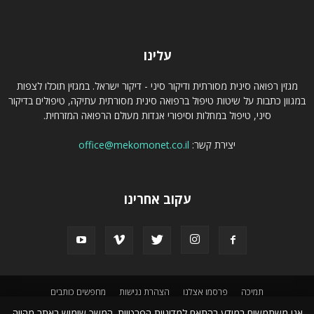
עלינו
מגזין רפואה סינית מסורתית ודיקור סיני - דיקור ישראל. במגזין תוכלו לצפות
במגוון כתבות על שיטות טיפול ברפואה סינית מסורתית עתיקה, טיפולים בדיקור
סיני, טיפול במחלות וסיפורי אגדות מעולם הרפואה המזרחית.
יצירת קשר:
office@mekomonet.co.il
עקוב אחרינו
תמיכה
פרסמו אצלנו
הצהרת נגישות
מחפשים כותבים
אנו משתמשים במידע בהתאם למדיניות הפרטיות. המשך שימוש באתר מהווה