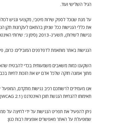
הגיל השלישי ועוד.
על מנת שנוכל לספק שירות מיטבי, מקצועי ונגיש לכו
את כללי הנגישות ככל שניתן בהתאם לעקרונות תקן הנגי
נגישות לשירות), תשע"ג-2013 (סימן ג': שירותי האינטרנט).
הנגישות באתר מותאמת לדפדפנים המובילים: כרום, פיירפוקס
השקענו כמות משאבים משמעותית בכדי להבטיח שהאתר ש
מתוך אמונה חזקה שלכל אדם יש את הזכות לחיות בכבוד,
אנו מעמידים לרשותכם רכיב נגישות מתקדם, המופעל ע
תאימותו להנחיות הנגשת תוכן האינטרנט (WCAG 2.1).
ניתן להפעיל את תפריט הנגישות על ידי לחיצה על סמל
שמופעלת על האתר מאפשרים אופציות רבות כגון: