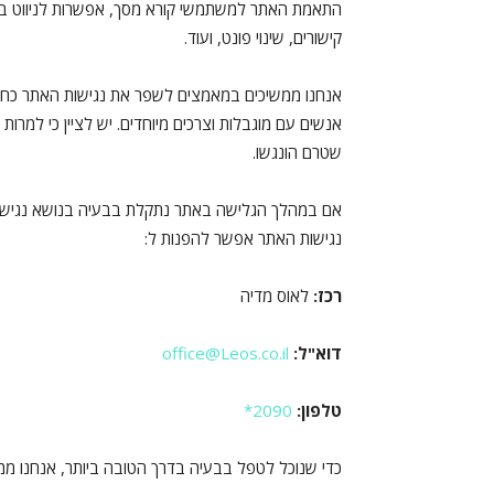
התאמת האתר למשתמשי קורא מסך, אפשרות לניווט באמ
קישורים, שינוי פונט, ועוד.
אנחנו ממשיכים במאמצים לשפר את נגישות האתר כחלק
אנשים עם מוגבלות וצרכים מיוחדים. יש לציין כי למרו
שטרם הונגשו.
אם במהלך הגלישה באתר נתקלת בבעיה בנושא נגישות 
נגישות האתר אפשר להפנות ל:
רכז:
לאוס מדיה
דוא"ל:
office@Leos.co.il
טלפון:
2090*
כדי שנוכל לטפל בבעיה בדרך הטובה ביותר, אנחנו מ