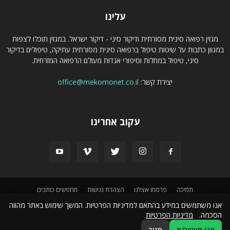
עלינו
מגזין רפואה סינית מסורתית ודיקור סיני - דיקור ישראל. במגזין תוכלו לצפות
במגוון כתבות על שיטות טיפול ברפואה סינית מסורתית עתיקה, טיפולים בדיקור
סיני, טיפול במחלות וסיפורי אגדות מעולם הרפואה המזרחית.
יצירת קשר:
office@mekomonet.co.il
עקוב אחרינו
תמיכה
פרסמו אצלנו
הצהרת נגישות
מחפשים כותבים
אנו משתמשים במידע בהתאם למדיניות הפרטיות. המשך שימוש באתר מהווה
© קבוצת מקומונט :
מגזין אופנה ישראלי
|
אתר כתבות
|
פורטל הלימודים של ישראל
|
הסכמה.
מדיניות הפרטיות
בלוג שיווק באינטרנט
|
מגזין צרכנות נבונה
|
אינדקס נדל"ן
|
מגזין צרכנות ישראלית
|
מגזין תיירות ונופש
|
מגזין סלולרי
|
מגזין ספורט ואורח חיים ספורטיבי
|
מגזין רכב שטח
|
אני מאשר/ת
סגור